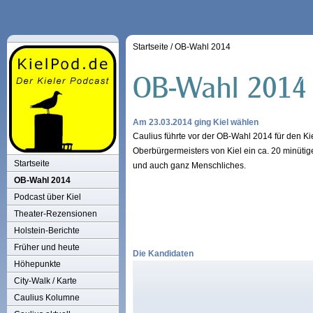
Startseite
/
OB-Wahl 2014
Am 23.03.2014 ging Kiel wählen
Caulius führte vor der OB-Wahl 2014 für den K
Oberbürgermeisters von Kiel ein ca. 20 minüti
Startseite
und auch ganz Menschliches.
OB-Wahl 2014
Podcast über Kiel
Theater-Rezensionen
Holstein-Berichte
Früher und heute
Die Kandidaten
Höhepunkte
City-Walk / Karte
Caulius Kolumne