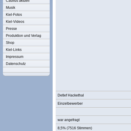
Caulius aktuell
Musik
Kiel-Fotos
Kiel-Videos
Presse
Produktion und Verlag
Shop
Kiel-Links
Impressum
Datenschutz
Detlef Hackethal
Einzelbewerber
war angefragt
8,5% (7516 Stimmen)